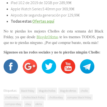
iPad 10.2 de 2019 de 32GB por 289,99€
Apple Watch Series 5 40mm por 369,99€
Airpods de segunda generación por 129,99€
Todas estas
Ofertas aquí
No te pierdas los mejores Chollos de esta semana del Black
Friday, ya que desde
BlogdeOfertas
te los traemos TODOS, para
que no te pierdas ninguno. ¡Por qué comprar barato, mola más!
Síguenos en las redes sociales y no te pierdas ningún Chollo:
Etiquetas:
black friday
blog de chollos
blog de ofertas
chollo
chollo ebay
chollos black friday
chollos ebay
comprar black friday
comprar ebay
ebay
oferta