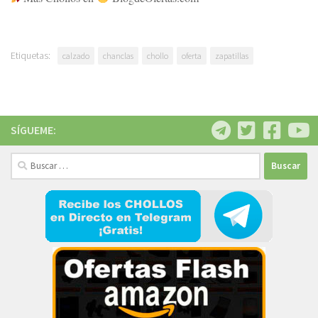
Etiquetas:
calzado
chanclas
chollo
oferta
zapatillas
SÍGUEME:
Buscar: