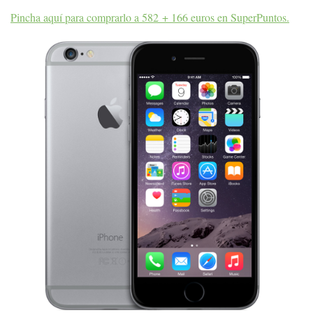
Pincha aquí para comprarlo a 582 + 166 euros en SuperPuntos.