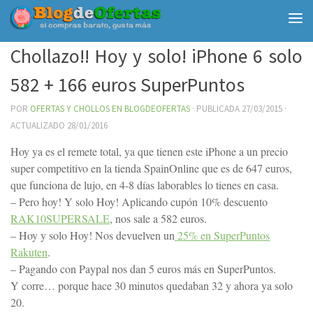
Debajo del contenido
Chollazo!! Hoy y solo! iPhone 6 solo
582 + 166 euros SuperPuntos
POR
OFERTAS Y CHOLLOS EN BLOGDEOFERTAS
· PUBLICADA
27/03/2015
·
ACTUALIZADO
28/01/2016
Hoy ya es el remete total, ya que tienen este iPhone a un precio
super competitivo en la tienda SpainOnline que es de 647 euros,
que funciona de lujo, en 4-8 días laborables lo tienes en casa.
– Pero hoy! Y solo Hoy! Aplicando cupón 10% descuento
RAK10SUPERSALE
, nos sale a 582 euros.
– Hoy y solo Hoy! Nos devuelven un
25% en SuperPuntos
Rakuten
.
– Pagando con Paypal nos dan 5 euros más en SuperPuntos.
Y corre… porque hace 30 minutos quedaban 32 y ahora ya solo
20.