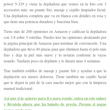
power 5-329 y viene la depiladora que vemos en la foto con 3
accesorios más: un guante frío, masaje y cepillo limpiador facial.
Una depiladora completa que va en blanca con detalles en rosa y
que tiene una potencia duradera y funciona bien.
Tiene más de 200 opiniones en Amazon y califican la depiladora
con 3.8 sobre 5 estrellas. Puedes leer las opiniones deslizando por
la página principal de Amazon para terminar de convencerte. Una
depiladora que lleva 40 pinzas para que eliminen hasta el pelo más
fino y deja la piel más suave y lo notarás conforme la vayas
usando. Tardarás poco en depilarte y te durará unas 4 semanas.
Trae también rodillos de masaje y guante frío y ayudan a que la
depilación sea menos dolorosa. Tiene también un cepillo facial
que te dejará la piel de la cara mucho mejor que con la limpieza
manual tradicional.
Así que si la quieres para ti o para regalo, entra en este enlace
y llévatela ahora que ha bajado de precio. Porque si pagas
menos gusta más.