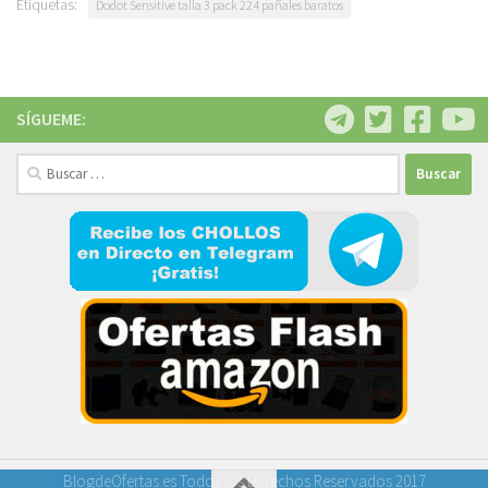
Etiquetas:
Dodot Sensitive talla 3 pack 224 pañales baratos
SÍGUEME:
Buscar:
BlogdeOfertas.es Todos los Derechos Reservados 2017