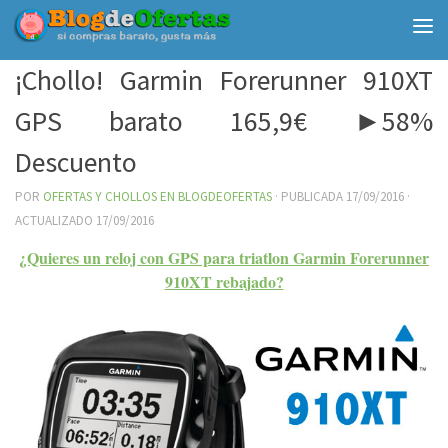
Debajo del contenido
¡Chollo! Garmin Forerunner 910XT
GPS barato 165,9€ ►58%
Descuento
POR
OFERTAS Y CHOLLOS EN BLOGDEOFERTAS
· PUBLICADA
17/09/2016
·
ACTUALIZADO
17/09/2016
¿Quieres un reloj con GPS para triatlon Garmin Forerunner
910XT rebajado?