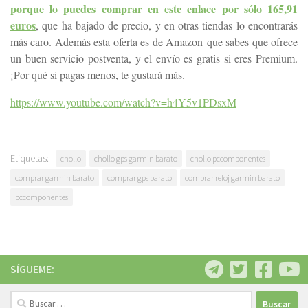
porque lo puedes comprar en este enlace por sólo 165,91
euros
, que ha bajado de precio, y en otras tiendas lo encontrarás
más caro. Además esta oferta es de Amazon que sabes que ofrece
un buen servicio postventa, y el envío es gratis si eres Premium.
¡Por qué si pagas menos, te gustará más.
https://www.youtube.com/watch?v=h4Y5v1PDsxM
Etiquetas:
chollo
chollo gps garmin barato
chollo pccomponentes
comprar garmin barato
comprar gps barato
comprar reloj garmin barato
pccomponentes
SÍGUEME:
Buscar: