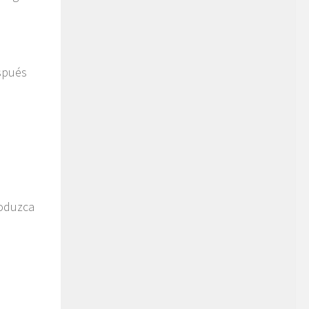
spués
roduzca