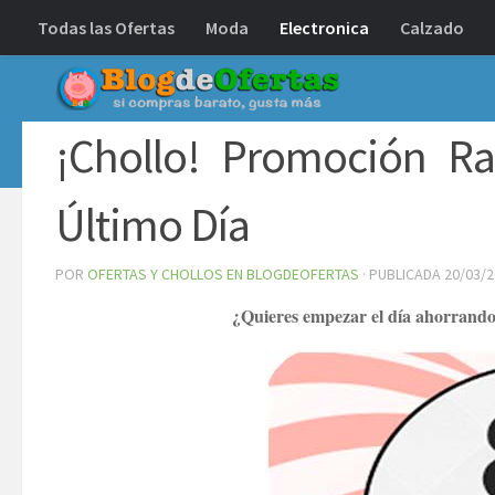
Todas las Ofertas
Moda
Electronica
Calzado
Debajo del contenido
¡Chollo! Promoción Ra
Último Día
POR
OFERTAS Y CHOLLOS EN BLOGDEOFERTAS
· PUBLICADA
20/03/
¿Quieres empezar el día ahorrand