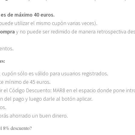
es de máximo 40 euros.
 puede utilizar el mismo cupón varias veces).
compra
y no puede ser redimido de manera retrospectiva de
entos.
es:
 cupón sólo es válido para usuarios registrados.
te mínimo de 45 euros.
cir el Código Descuento: MAR8 en el espacio donde pone int
 del pago y luego darle al botón aplicar.
os.
habrás ahorrado un buen dinero.
el 8% descuento?