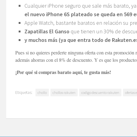
Cualquier iPhone seguro que sale más barato, ya
el nuevo iPhone 6S plateado se queda en 569 e
Apple Watch, bastante baratos en relación su preci
Zapatillas El Ganso
que tienen un 30% de descue
y muchos más (ya que entra todo de Rakuten.e
Pues si no quieres perderte ninguna oferta con esta promoción r
además ahorras con el 8% de descuento. Y es que los productos d
¡Por qué si compras barato aquí, te gusta más!
Etiquetas:
chollo
chollos rakuten
codigo descuento rakuten
ofertas 