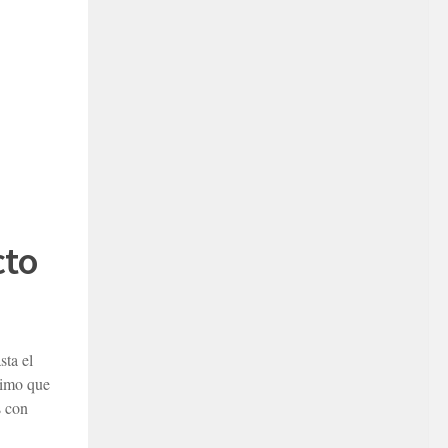
cto
ta el
ximo que
s con