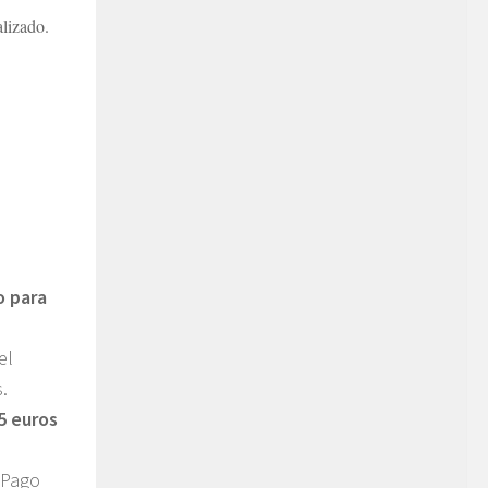
lizado.
o para
el
.
45 euros
“Pago