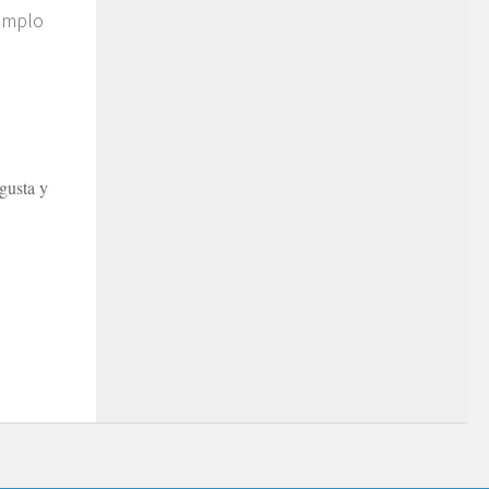
jemplo
gusta y