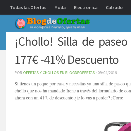
Todas las Ofertas
Moda
Electronica
Calzado
Debajo del contenido
¡Chollo! Silla de pase
177€ -41% Descuento
POR
OFERTAS Y CHOLLOS EN BLOGDEOFERTAS
·
09/04/2019
Si tienes un peque por casa y necesitas ya una silla de paseo qu
chollo que nos ha mandado Irene a través del formulario de cont
ahora con un 41% de descuento ¿te lo vas a perder? ¡Corre!