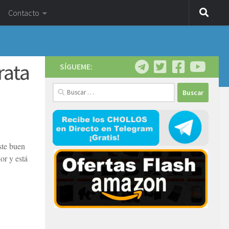
Contacto
rata
SÍGUEME:
Buscar:
ste buen
or y está