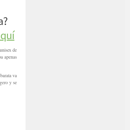
a?
aquí
 unisex de
upa apenas
 barata va
igero y se