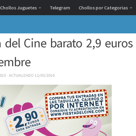
Chollos Juguetes
Telegram
Chollos por Categorias
a del Cine barato 2,9 euros
viembre
2015
· ACTUALIZADO
12/03/2016