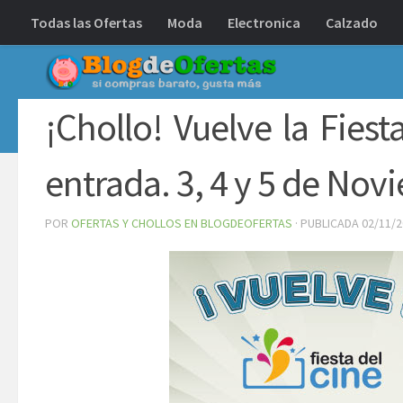
Todas las Ofertas
Moda
Electronica
Calzado
Debajo del contenido
¡Chollo! Vuelve la Fiest
entrada. 3, 4 y 5 de No
POR
OFERTAS Y CHOLLOS EN BLOGDEOFERTAS
· PUBLICADA
02/11/