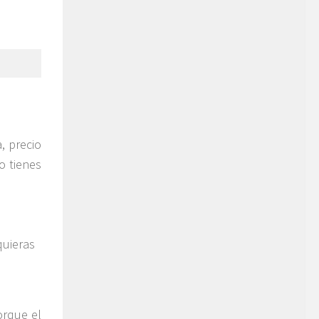
, precio
o tienes
quieras
orque el