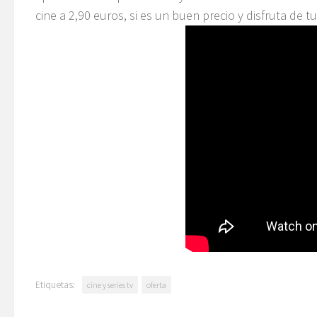
cine a 2,90 euros, si es un buen precio y disfruta de 
Etiquetas:
cine y series tv
oferta