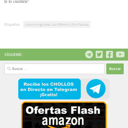
te lo cuenten!
Etiquetas:
colonia Hugo Boss Just Different 125ml barata
SÍGUEME:
Buscar: