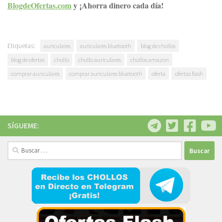
BlogdeOfertas.com
y ¡Ahorra dinero cada día!
Etiquetas:
auriculares
auriculares bluetooth
blog de chollos
blog de ofertas
chollo
chollo auriculares
chollos amazon
comprar auriculares
comprar auriculares bluetooth
oferta
ofertas flash
SÍGUEME:
Buscar: