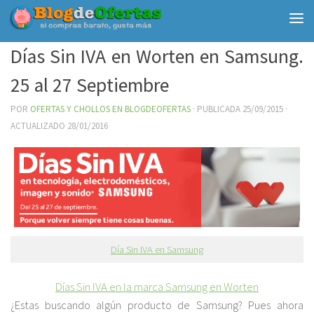
Debajo del contenido
Días Sin IVA en Worten en Samsung.
25 al 27 Septiembre
POR
OFERTAS Y CHOLLOS EN BLOGDEOFERTAS
· PUBLICADA
25/09/2015
·
ACTUALIZADO
28/01/2016
Día Sin IVA en Samsung
Días Sin IVA en la marca Samsung en Worten
¿Estas buscando algún producto de Samsung? Pues ahora