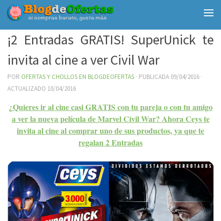
Debajo del contenido
¡2 Entradas GRATIS! SuperUnick te
invita al cine a ver Civil War
POR
OFERTAS Y CHOLLOS EN BLOGDEOFERTAS
· PUBLICADA
09/04/2016
·
ACTUALIZADO
10/04/2016
¿Quieres ir al cine casi GRATIS con tu pareja o con tu amigo
a ver la nueva película de Marvel Civil War? Ahora Ceys te
invita al cine al comprar uno de sus productos, ya que te
regalan 2 Entradas