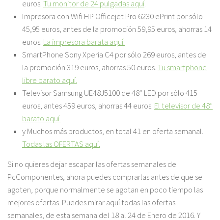
euros.
Tu monitor de 24 pulgadas aquí
.
Impresora con Wifi HP Officejet Pro 6230 ePrint por sólo
45,95 euros
, antes de la promoción 59,95 euros, ahorras 14
euros.
La impresora barata aquí.
SmartPhone Sony Xperia C4 por sólo 269 euros
, antes de
la promoción 319 euros, ahorras 50 euros.
Tu smartphone
libre barato aquí.
Televisor Samsung UE48J5100 de 48″ LED por sólo 415
euro
s, antes 459 euros, ahorras 44 euros.
El televisor de 48″
barato aquí.
y
Muchos má
s productos, en total 41 en oferta semanal.
Todas las OFERTAS aquí.
Si no quieres dejar escapar las ofertas semanales de
PcComponentes, ahora puedes comprarlas antes de que se
agoten, porque normalmente se agotan en poco tiempo las
mejores ofertas. Puedes mirar aquí todas las ofertas
semanales, de esta semana del 18 al 24 de Enero de 2016. Y