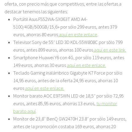
oferta, con precio más que competitivos, entre las ofertas a
destacar tenemos las siguientes:
Portátil Asus F552WA-SX063T AMD A4-
5100/4GB/500GB/15,6
» por sólo 299 euros, antes 379
euros, ahorras 80 euros
aquí en este enlace
.
Televisor Sony de 55″ LED 3D KDL-55W808C por sólo 799
euros
, antes 899 euros, ahorras 100 euros
aquí en este link.
Smartphone Huawei Y6 con 4G, por sólo 119 euros
, antes
149 euros, ahorras 30 euros
aquí en este enlace.
Teclado Gaming inalámbrico Gigabyte K7 Force
por sólo
14,95 euros, antes de la oferta 24,95 euros, ahorras 10
euros
aquí en este enlace.
Monitor barato AOC E97SWN LED de 18,5″ por sólo 72,95
euros
, antes 85,95 euros, ahorras 13 euros,
tu monitor
barato aquí
.
Monitor de 23,8″ BenQ GW2470H 23.8″ por sólo 149 euros
,
antes de la promoción costaba 169 euros, ahorras 20