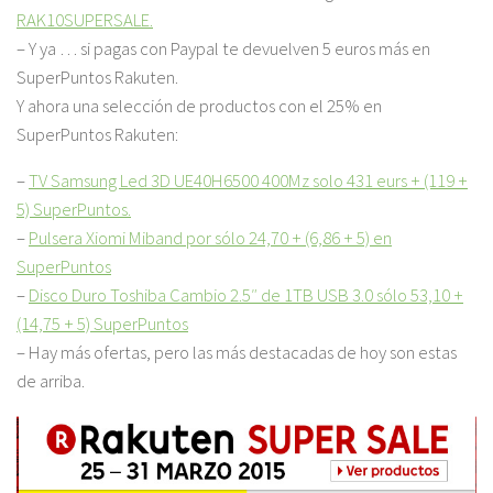
RAK10SUPERSALE
.
– Y ya … si pagas con Paypal te devuelven 5 euros más en
SuperPuntos Rakuten.
Y ahora una selección de productos con el 25% en
SuperPuntos Rakuten:
–
TV Samsung Led 3D UE40H6500 400Mz solo 431 eurs + (119 +
5) SuperPuntos.
–
Pulsera Xiomi Miband por sólo 24,70 + (6,86 + 5) en
SuperPuntos
–
Disco Duro Toshiba Cambio 2.5″ de 1TB USB 3.0 sólo 53,10 +
(14,75 + 5) SuperPuntos
– Hay más ofertas, pero las más destacadas de hoy son estas
de arriba.