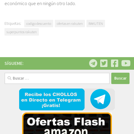
económico que en ningún otro lado.
Etiquetas:
codigo descuento
ofertas en rakuten
RAKUTEN
superpuntos rakuten
SÍGUEME:
Buscar: