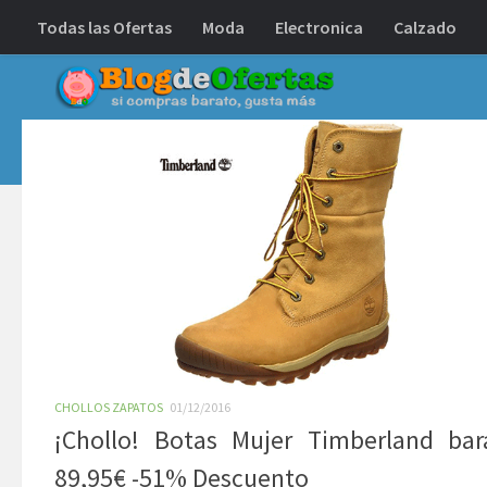
Todas las Ofertas
Moda
Electronica
Calzado
Debajo del contenido
CHOLLOS ZAPATOS
01/12/2016
¡Chollo! Botas Mujer Timberland bar
89,95€ -51% Descuento