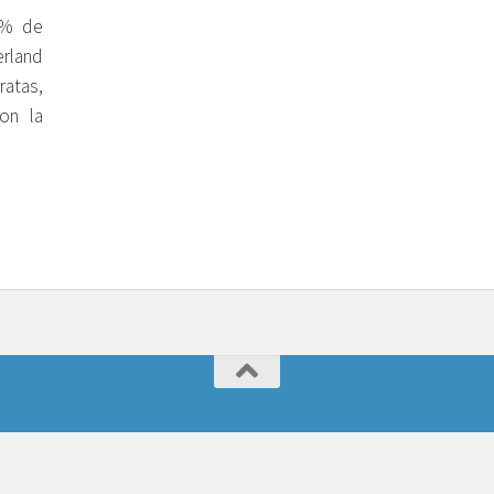
1% de
rland
ratas,
on la