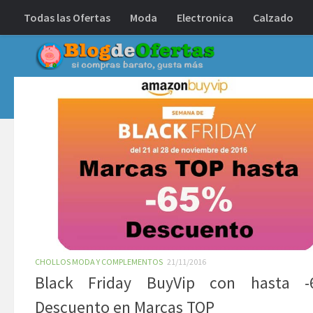
Todas las Ofertas
Moda
Electronica
Calzado
Debajo del contenido
CHOLLOS MODA Y COMPLEMENTOS
21/11/2016
Black Friday BuyVip con hasta 
Descuento en Marcas TOP