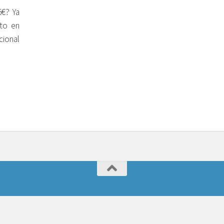
5€? Ya
ato en
cional