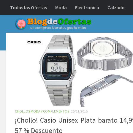
Todas las Ofertas
Moda
Electronica
Calzado
Debajo del contenido
CHOLLOS MODA Y COMPLEMENTOS
25/11/2016
¡Chollo! Casio Unisex Plata barato 14,9
57 % Descuento