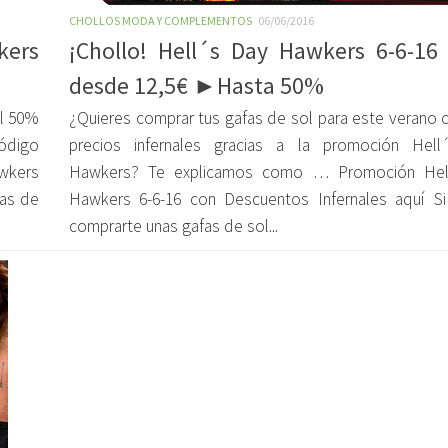
CHOLLOS MODA Y COMPLEMENTOS
06/06/2016
kers
¡Chollo! Hell´s Day Hawkers 6-6-16
desde 12,5€ ►Hasta 50%
al 50%
¿Quieres comprar tus gafas de sol para este verano 
ódigo
precios infernales gracias a la promoción Hel
wkers
Hawkers? Te explicamos como … Promoción Hel
fas de
Hawkers 6-6-16 con Descuentos Infernales aquí Si
comprarte unas gafas de sol...