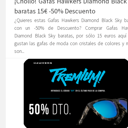
¡Chollo! Gafas Hawkers Diamond Black
baratas 15€ -50% Descuento
¿Quieres estas Gafas Hawkers Diamond Black Sky ba
con un -50% de Descuento? Comprar Gafas Ha
Diamond Black Sky baratas, por sólo 15 euros aquí 
gustan las gafas de moda con cristales de colores y 
son...