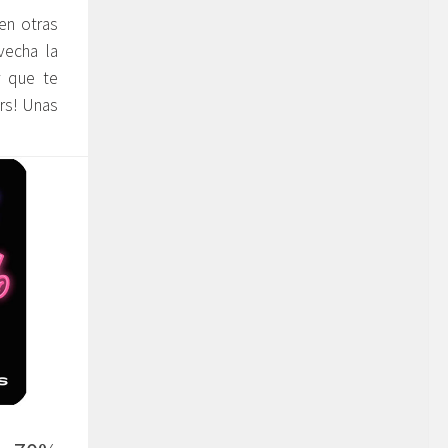
en otras
vecha la
y que te
rs! Unas