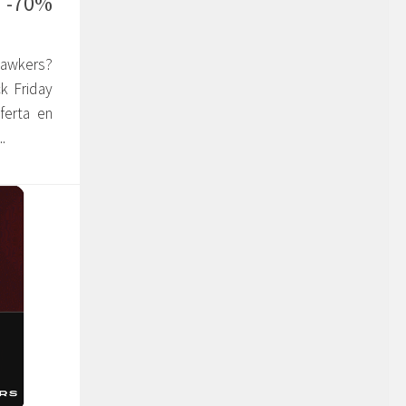
 -70%
Hawkers?
k Friday
ferta en
.