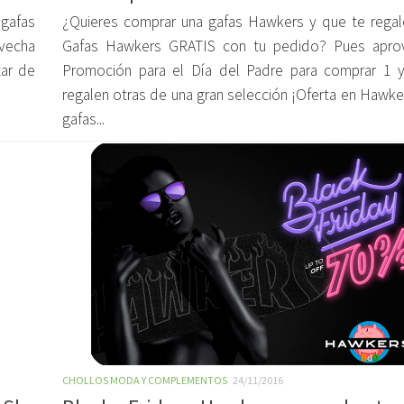
gafas
¿Quieres comprar una gafas Hawkers y que te regal
ovecha
Gafas Hawkers GRATIS con tu pedido? Pues apro
tar de
Promoción para el Día del Padre para comprar 1 
regalen otras de una gran selección ¡Oferta en Hawke
gafas...
CHOLLOS MODA Y COMPLEMENTOS
24/11/2016