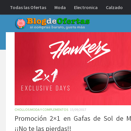
Todas las Ofertas
Moda
Electronica
Calzado
Debajo del contenido
CHOLLOS MODA Y COMPLEMENTOS
15/09/2017
Promoción 2×1 en Gafas de Sol de 
¡¡No te las pierdas!!