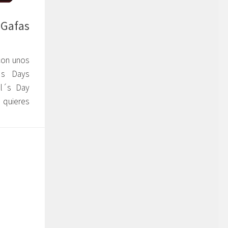
 Gafas
con unos
l´s Days
l´s Day
 quieres