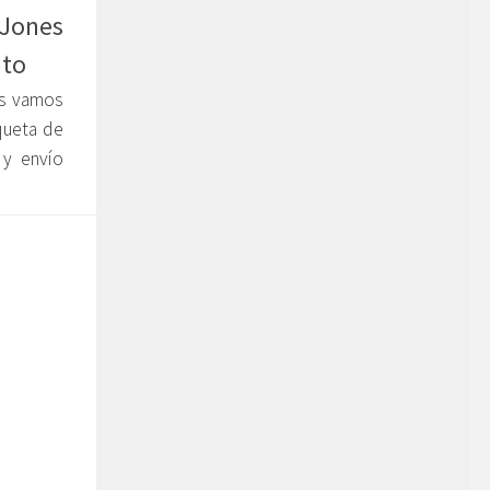
Jones
nto
s vamos
aqueta de
 y envío