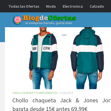
Todas las Ofertas
Moda
Electronica
Calzado
Debajo del contenido
CHOLLOS MODA Y COMPLEMENTOS
17/04/2019
Chollo chaqueta Jack & Jones Jo
barata desde 15€ antes 69,99€