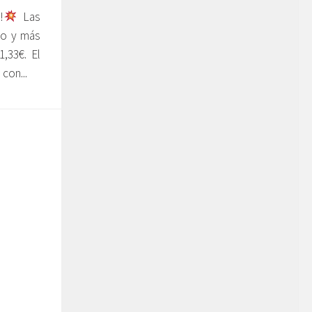
!
Las
io y más
,33€. El
con...