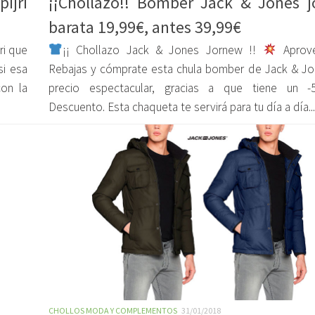
ijri
¡¡Chollazo!! Bomber Jack & Jones 
barata 19,99€, antes 39,99€
ri que
¡¡ Chollazo Jack & Jones Jornew !!
Aprove
si esa
Rebajas y cómprate esta chula bomber de Jack & Jo
con la
precio espectacular, gracias a que tiene un 
Descuento. Esta chaqueta te servirá para tu día a día...
CHOLLOS MODA Y COMPLEMENTOS
31/01/2018