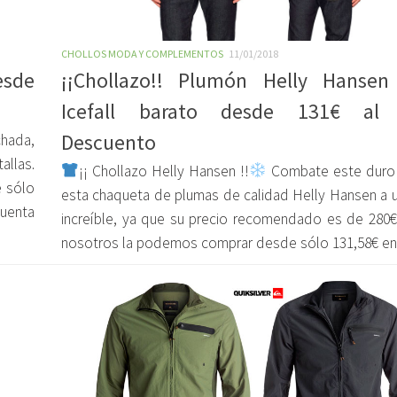
CHOLLOS MODA Y COMPLEMENTOS
11/01/2018
esde
¡¡Chollazo!! Plumón Helly Hansen
Icefall barato desde 131€ al
Descuento
hada,
allas.
¡¡ Chollazo Helly Hansen !!
Combate este duro 
e sólo
esta chaqueta de plumas de calidad Helly Hansen a u
cuenta
increíble, ya que su precio recomendado es de 280€
nosotros la podemos comprar desde sólo 131,58€ en s