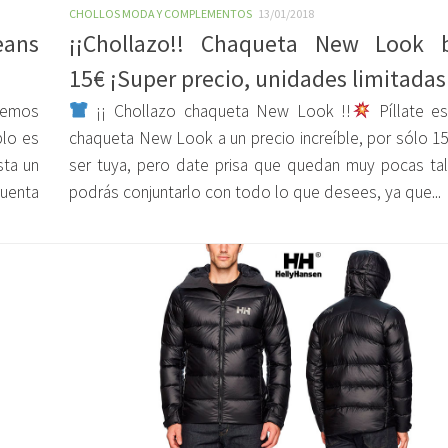
CHOLLOS MODA Y COMPLEMENTOS
13/01/2018
eans
¡¡Chollazo!! Chaqueta New Look b
15€ ¡Super precio, unidades limitadas
demos
¡¡ Chollazo chaqueta New Look !!
Píllate es
plo es
chaqueta New Look a un precio increíble, por sólo 1
ta un
ser tuya, pero date prisa que quedan muy pocas tal
cuenta
podrás conjuntarlo con todo lo que desees, ya que...