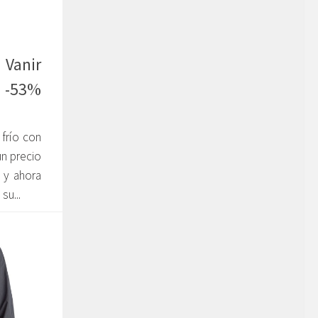
 Vanir
 -53%
frío con
n precio
 y ahora
u...