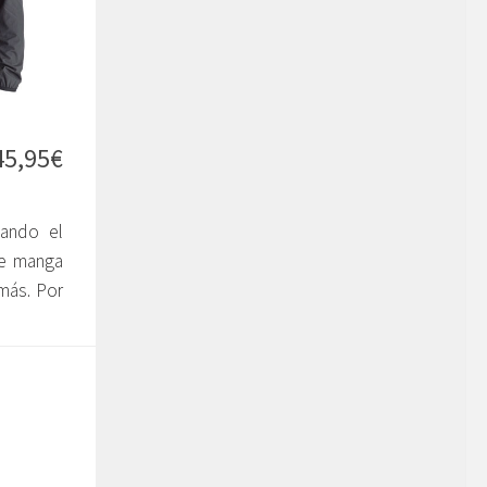
45,95€
vando el
e manga
más. Por