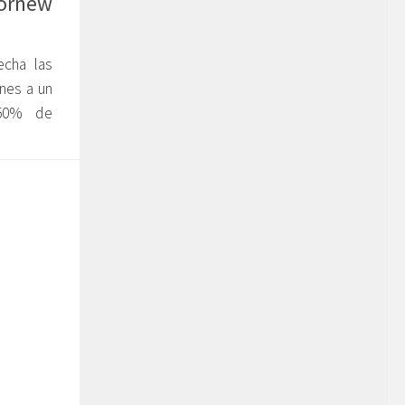
jornew
cha las
nes a un
-50% de