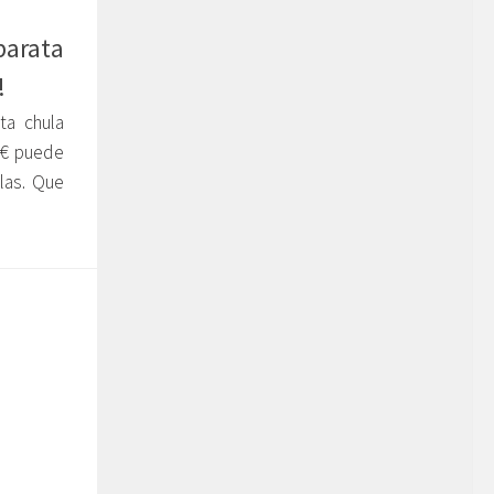
arata
!
ta chula
5€ puede
las. Que