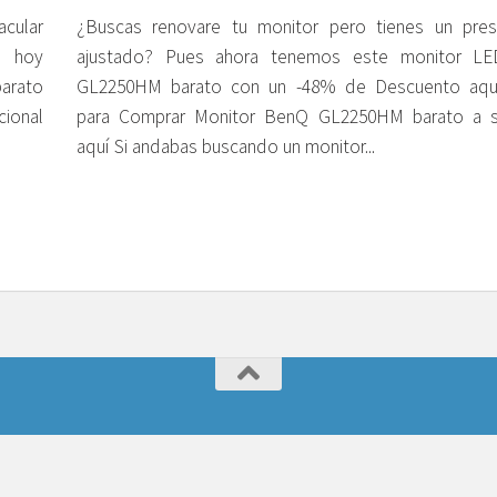
cular
¿Buscas renovare tu monitor pero tienes un pre
e hoy
ajustado? Pues ahora tenemos este monitor L
arato
GL2250HM barato con un -48% de Descuento aquí
cional
para Comprar Monitor BenQ GL2250HM barato a s
aquí Si andabas buscando un monitor...