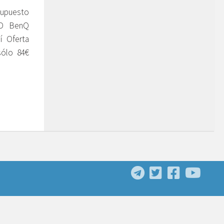
supuesto
ED BenQ
 Oferta
ólo 84€