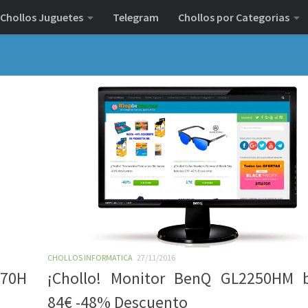
Chollos Juguetes
Telegram
Chollos por Categorias
CHOLLOS INFORMATICA
27/11/2016
470H
¡Chollo! Monitor BenQ GL2250HM b
84€ -48% Descuento