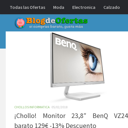
Todas las Ofertas
Moda
Electronica
Calzado
Debajo del contenido
CHOLLOS INFORMATICA
05/02/2018
¡Chollo! Monitor 23,8″ BenQ VZ2
barato 129€ -13% Descuento