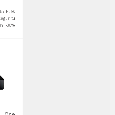
TB? Pues
eguir tu
un -30%
 One