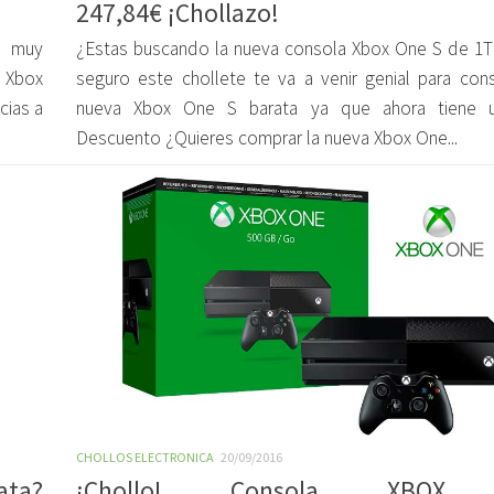
247,84€ ¡Chollazo!
o muy
¿Estas buscando la nueva consola Xbox One S de 1
 Xbox
seguro este chollete te va a venir genial para cons
cias a
nueva Xbox One S barata ya que ahora tiene 
Descuento ¿Quieres comprar la nueva Xbox One...
CHOLLOS ELECTRONICA
20/09/2016
ata?
¡Chollo! Consola XBOX