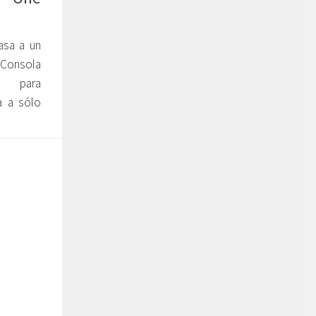
asa a un
 Consola
a para
a a sólo