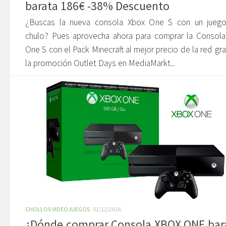
barata 186€ -38% Descuento
¿Buscas la nueva consola Xbox One S con un jueg
chulo? Pues aprovecha ahora para comprar la Consola
One S con el Pack Minecraft al mejor precio de la red gra
la promoción Outlet Days en MediaMarkt...
CHOLLOS VIDEOJUEGOS
02/12/2016
¿Dónde comprar Consola XBOX ONE bar