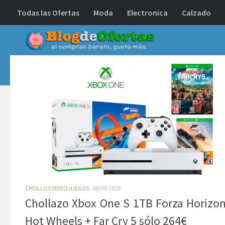
Todas las Ofertas
Moda
Electronica
Calzado
Debajo del contenido
CHOLLOS VIDEOJUEGOS
08/04/2018
Chollazo Xbox One S 1TB Forza Horizon
Hot Wheels + Far Cry 5 sólo 264€