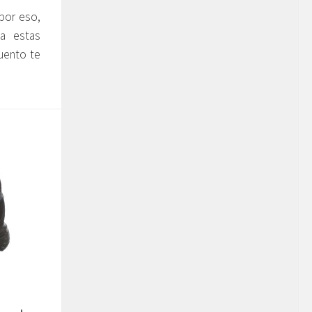
 por eso,
a estas
uento te