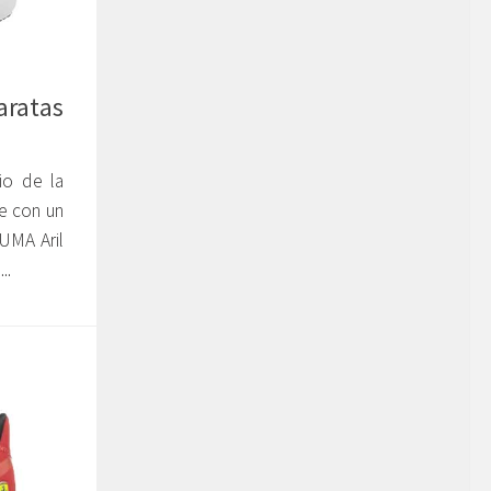
aratas
io de la
e con un
UMA Aril
..