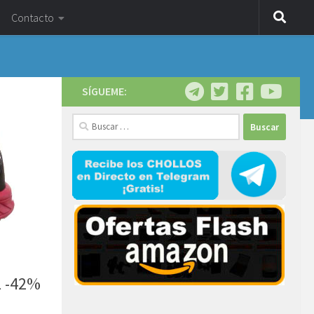
Contacto
SÍGUEME:
Buscar:
l -42%