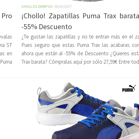
CHOLLOS ZAPATOS
06/02/2017
 Pro
¡Chollo! Zapatillas Puma Trax barat
-55% Descuento
évalas
¿Te gustan las zapatillas y no te entran más en el z
ma ST
Pues seguro que estas Puma Trax las acabaras c
las en
ahora que están al -55% de Descuento ¿Quieres es
s Puma
Trax barata? Cómpralas aquí por sólo 27,59€ Entre toda