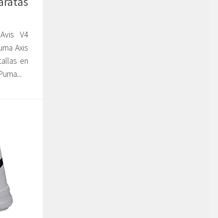
aratas
 Avis V4
uma Axis
allas en
Puma...