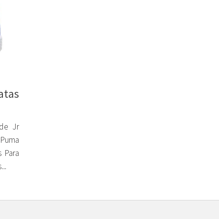
atas
de Jr
 Puma
s Para
..