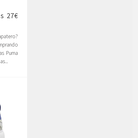
as 27€
apatero?
omprando
tas Puma
s...