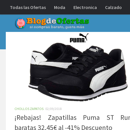
Todas las Ofertas
Moda
Electronica
Calzado
Debajo del contenido
CHOLLOS ZAPATOS
02/09/2018
¡Rebajas! Zapatillas Puma ST Ru
baratas 32,45€ al -41% Descuento