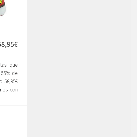
58,95€
stas que
n 55% de
o 58,95€
amos con