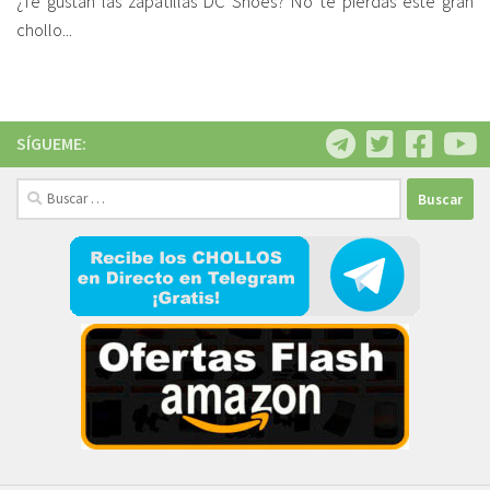
¿Te gustan las zapatillas DC Shoes? No te pierdas este gran
chollo...
SÍGUEME:
Buscar: