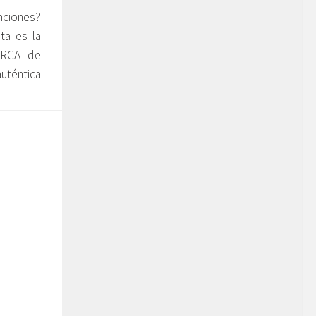
nciones?
ta es la
ARCA de
uténtica