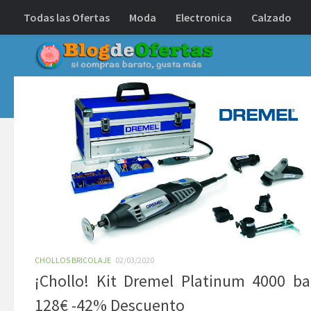
Todas las Ofertas
Moda
Electronica
Calzado
Debajo del contenido
CHOLLOS BRICOLAJE
02/03/2020
¡Chollo! Kit Dremel Platinum 4000 ba
128€ -42% Descuento