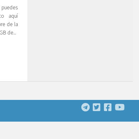
a puedes
to aquí
re de la
GB de...