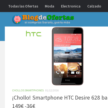
Todas las Ofertas
Moda
Electronica
Calzado
Debajo del contenido
CHOLLOS SMARTPHONES
01/12/2016
¡Chollo! Smartphone HTC Desire 628 ba
149€ -36€