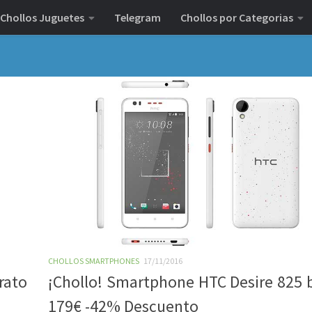
Chollos Juguetes
Telegram
Chollos por Categorias
CHOLLOS SMARTPHONES
17/11/2016
rato
¡Chollo! Smartphone HTC Desire 825 
179€ -42% Descuento