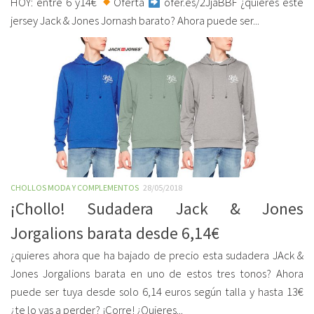
HOY: entre 6 y14€
Oferta
ofer.es/2JjaBBF ¿quieres este
jersey Jack & Jones Jornash barato? Ahora puede ser...
CHOLLOS MODA Y COMPLEMENTOS
28/05/2018
¡Chollo! Sudadera Jack & Jones
Jorgalions barata desde 6,14€
¿quieres ahora que ha bajado de precio esta sudadera JAck &
Jones Jorgalions barata en uno de estos tres tonos? Ahora
puede ser tuya desde solo 6,14 euros según talla y hasta 13€
¿te lo vas a perder? ¡Corre! ¿Quieres...