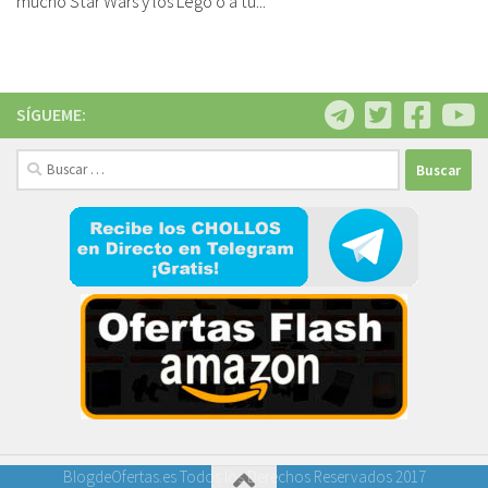
mucho Star Wars y los Lego o a tu...
SÍGUEME:
Buscar:
BlogdeOfertas.es Todos los Derechos Reservados 2017