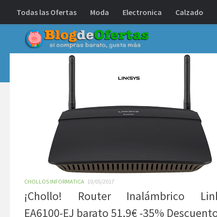
Todas las Ofertas
Moda
Electronica
Calzado
Debajo del contenido
CHOLLOS INFORMATICA
10/05/2017
¡Chollo! Router Inalámbrico Lin
EA6100-EJ barato 51,9€ -35% Descuent