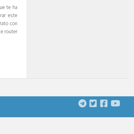
que te ha
rar este
rato con
te router