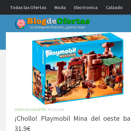
Todas las Ofertas
Moda
Electronica
Calzado
Debajo del contenido
CHOLLOS JUGUETES
05/11/2016
¡Chollo! Playmobil Mina del oeste ba
31,9€