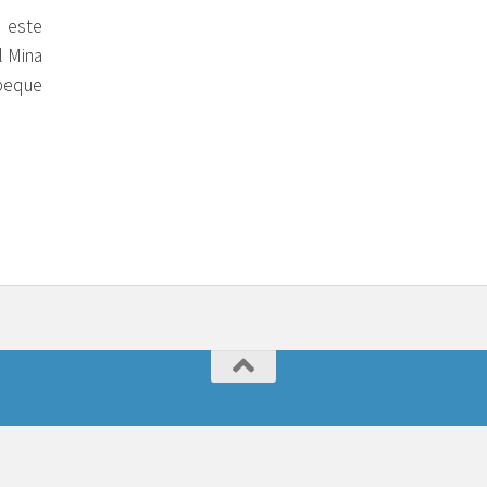
 este
l Mina
 peque