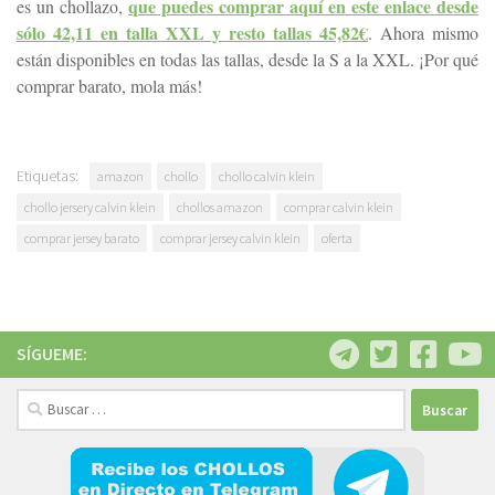
que puedes comprar aquí en este enlace desde
es un chollazo,
sólo 42,11 en talla XXL y resto tallas 45,82€
. Ahora mismo
están disponibles en todas las tallas, desde la S a la XXL. ¡Por qué
comprar barato, mola más!
Etiquetas:
amazon
chollo
chollo calvin klein
chollo jersery calvin klein
chollos amazon
comprar calvin klein
comprar jersey barato
comprar jersey calvin klein
oferta
SÍGUEME:
Buscar: