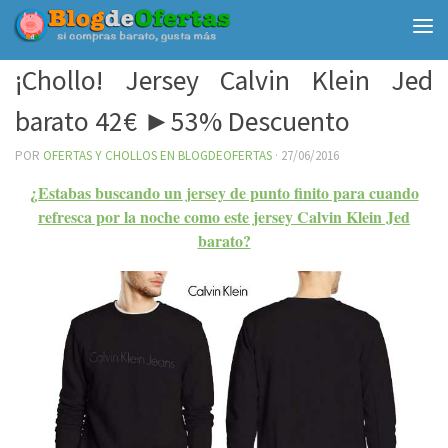
Debajo del contenido
¡Chollo! Jersey Calvin Klein Jed
barato 42€ ►53% Descuento
POR
OFERTAS Y CHOLLOS EN BLOGDEOFERTAS
·
27/06/2016
¿Estabas buscando un jersey de punto finito para cuando
refresca por la noche como este jersey Calvin Klein Jed
barato?