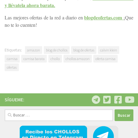
y llévatela ahora barata.
blogdeofertas.com
Las mejores ofertas de la red a diario en
¡Que
no te lo cuenten!
Etiquetas:
amazon
blog de chollos
blog de ofertas
calvin klein
camisa
camisa barata
chollo
chollos amazon
oferta camisa
ofertas
SÍGUEME:
Buscar: