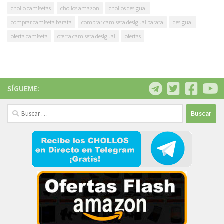
chollo camisetas
chollos amazon
chollos desigual
comprar camiseta barata
comprar camiseta desigual barata
desigual
oferta camiseta
oferta camiseta desigual
ofertas
SÍGUEME:
Buscar: