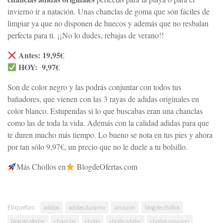
invierno ir a natación. Unas chanclas de goma que són fáciles de
limpiar ya que no disponen de huecos y además que no resbalan
perfecta para ti. ¡¡No lo dudes, rebajas de verano!!
Antes: 19,95€
HOY: 9,97€
Son de color negro y las podrás conjuntar con todos tus
bañadores, que vienen con las 3 rayas de adidas originales en
color blanco. Estupendas si lo que buscabas eran una chanclas
como las de toda la vida. Además con la calidad adidas para que
te duren mucho más tiempo. Lo bueno se nota en tus pies y ahora
por tan sólo 9,97€, un precio que no le duele a tu bolsillo.
Más Chollos en
BlogdeOfertas.com
Etiquetas:
adidas
adidas duramo
amazon
blog de chollos
blog de ofertas
chanclas
chollo
chollo adidas
chollos amazon