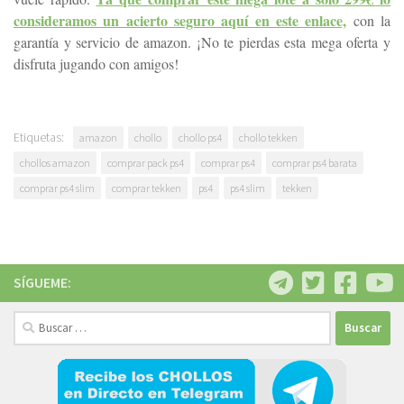
consideramos un acierto seguro aquí en este enlace,
con la
garantía y servicio de amazon. ¡No te pierdas esta mega oferta y
disfruta jugando con amigos!
Etiquetas:
amazon
chollo
chollo ps4
chollo tekken
chollos amazon
comprar pack ps4
comprar ps4
comprar ps4 barata
comprar ps4 slim
comprar tekken
ps4
ps4 slim
tekken
SÍGUEME:
Buscar: