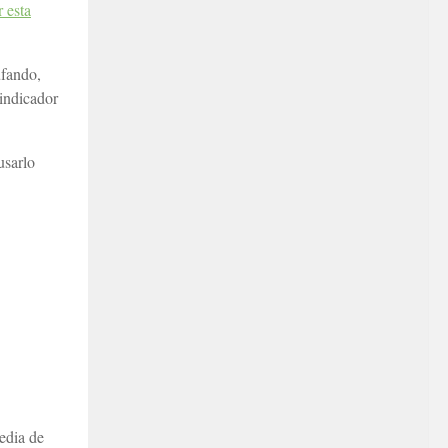
 esta
ufando,
indicador
usarlo
edia de