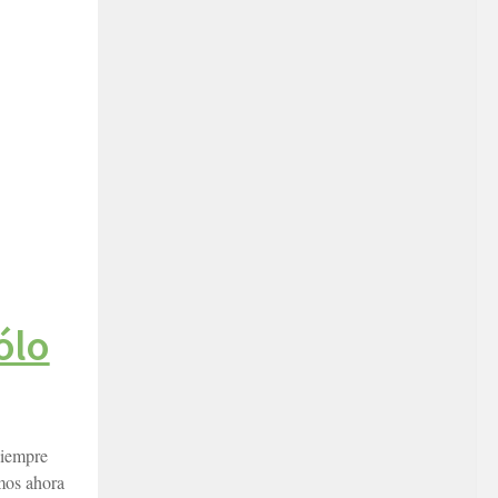
ólo
siempre
emos ahora