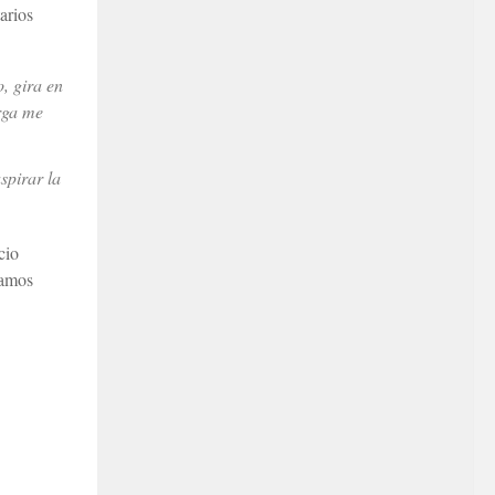
arios
, gira en
arga me
spirar la
cio
ramos