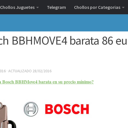
Chollos Juguetes
Telegram
Chollos por Categorias
sch BBHMOVE4 barata 86 eu
2016
· ACTUALIZADO
28/02/2016
ra Bosch BBHMove4 barata en su precio mínimo?