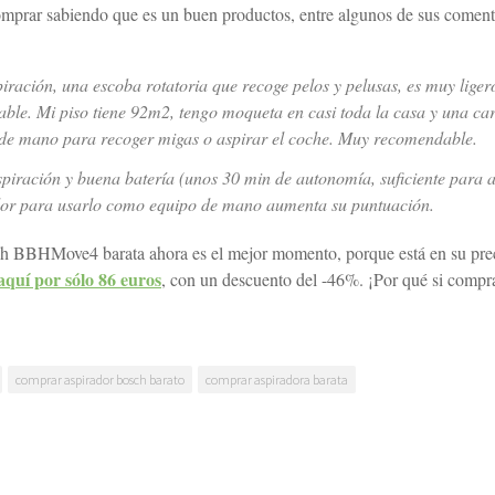
comprar sabiendo que es un buen productos, entre algunos de sus coment
iración, una escoba rotatoria que recoge pelos y pelusas, es muy ligero
 cable. Mi piso tiene 92m2, tengo moqueta en casi toda la casa y una c
 de mano para recoger migas o aspirar el coche. Muy recomendable.
spiración y buena batería (unos 30 min de autonomía, suficiente para a
ador para usarlo como equipo de mano aumenta su puntuación.
sch BBHMove4 barata ahora es el mejor momento, porque está en su pre
quí por sólo 86 euros
, con un descuento del -46%. ¡Por qué si comp
comprar aspirador bosch barato
comprar aspiradora barata