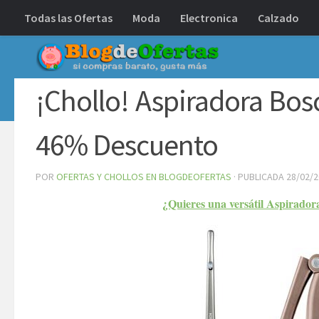
Todas las Ofertas
Moda
Electronica
Calzado
Debajo del contenido
¡Chollo! Aspiradora Bo
46% Descuento
POR
OFERTAS Y CHOLLOS EN BLOGDEOFERTAS
· PUBLICADA
28/02/
¿Quieres una versátil Aspirado