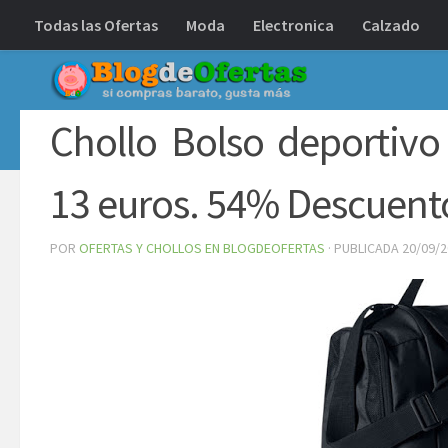
Todas las Ofertas
Moda
Electronica
Calzado
Debajo del contenido
Chollo Bolso deportivo
13 euros. 54% Descuent
POR
OFERTAS Y CHOLLOS EN BLOGDEOFERTAS
· PUBLICADA
20/09/