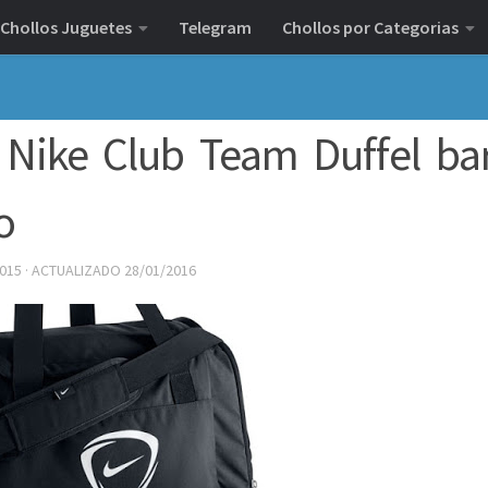
Chollos Juguetes
Telegram
Chollos por Categorias
 Nike Club Team Duffel ba
o
2015
· ACTUALIZADO
28/01/2016