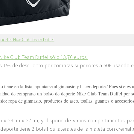
portes Nike Club Team Duffel
Nike Club Team Duffel sólo 13,76 euros
os 15€ de descuento por compras superiores a 50€ usando e
tiene en la lista, apuntarse al gimnasio y hacer deporte? Pues si eres 
rtunidad de comprarte un bolso de deporte Nike Club Team Duffel por s
asio: ropa de gimnasio, productos de aseo, toallas, guantes o accesorio
m x 23cm x 27cm, y dispone de varios compartimentos par
eporte tiene 2 bolsillos laterales de la maleta con cremall