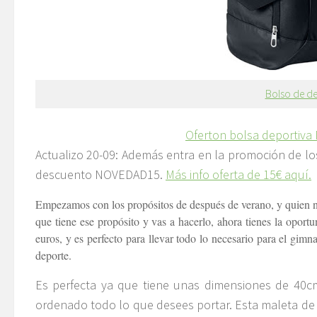
Bolso de de
Oferton bolsa deportiva 
Actualizo 20-09: Además entra en la promoción de l
descuento NOVEDAD15.
Más info oferta de 15€ aquí.
Empezamos con los propósitos de después de verano, y quien no 
que tiene ese propósito y vas a hacerlo, ahora tienes la opo
euros, y es perfecto para llevar todo lo necesario para el gimn
deporte.
Es perfecta ya que tiene unas dimensiones de 40c
ordenado todo lo que desees portar. Esta maleta de d