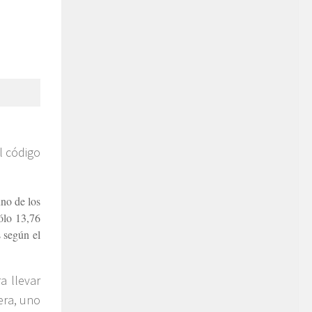
l código
uno de los
ólo 13,76
s según el
a llevar
era, uno