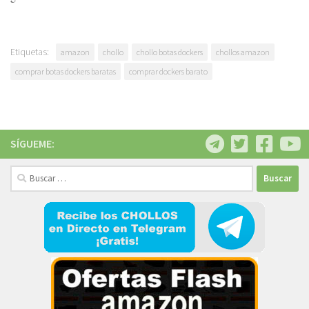
Etiquetas:
amazon
chollo
chollo botas dockers
chollos amazon
comprar botas dockers baratas
comprar dockers barato
SÍGUEME:
Buscar: