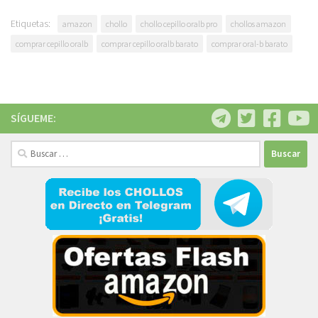
Etiquetas:
amazon
chollo
chollo cepillo oralb pro
chollos amazon
comprar cepillo oralb
comprar cepillo oralb barato
comprar oral-b barato
SÍGUEME:
Buscar: