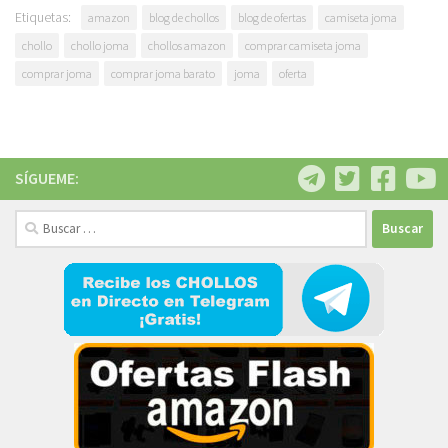
Etiquetas:
amazon
blog de chollos
blog de ofertas
camiseta joma
chollo
chollo joma
chollos amazon
comprar camiseta joma
comprar joma
comprar joma barato
joma
oferta
SÍGUEME:
Buscar: