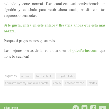
redondo y corte normal. Esta camiseta está confeccionada en
algodón y es chula para vestir ahora cualquier día con tus
vaqueros o bermudas.
Si te gusta, entra en este enlace y llévatela ahora que está más
barata.
Porque si pagas menos gusta más.
blogdeofertas.com
Las mejores ofertas de la red a diario en
¡que
no te lo cuenten!
Etiquetas:
amazon
blog de chollos
blog de ofertas
Camiseta Tommy Jeans Circle barata
chollo
chollos amazon
ofertas
SÍGUEME: