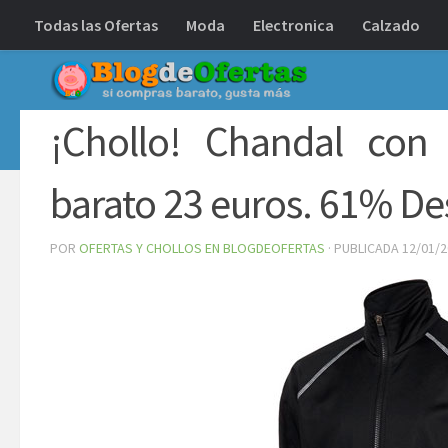
Todas las Ofertas
Moda
Electronica
Calzado
Debajo del contenido
¡Chollo! Chandal con
barato 23 euros. 61% D
POR
OFERTAS Y CHOLLOS EN BLOGDEOFERTAS
· PUBLICADA
12/01/