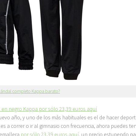
hándal completo Kappa barato?
 en negro Kappa por sólo 23,39 euros aquí
evo año, y uno de los más habituales es el de hacer deport
les a correr o ir al gimnasio con frecuencia, ahora puedes te
remallera
por sólo 23,39 euros aquí,
un precio estupendo pa