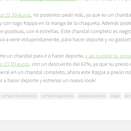
or 23,39 euros
, no podemos pedir más, ya que es un chanda
a y con logo Kappa en la manga de la chaqueta. Además po
son positivas, con 4 estrellas. Este chandal completo es negr
 va a venir estupendamente, para hacer deporte y no gastar
rte un chandal para ir a hacer deporte,
y así cumplir tu prop
o 23,39 euros,
con un descuento del 61%, ya que su precio o
ineral en un chandal completo, ahora este Kappa a precio m
r a hacer deporte y estrenar un nuevo look!
comprar chandal barato
comprar kappa barato
deportes y aire libre
kappa
pan