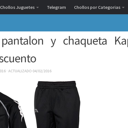
Chollos Juguetes
Telegram
Chollos por Categorias
 pantalon y chaqueta Ka
escuento
2016
· ACTUALIZADO
04/02/2016