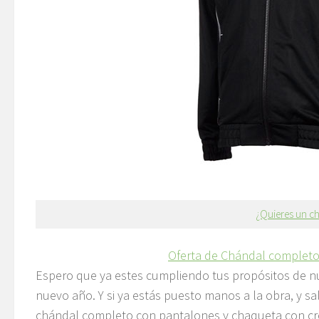
¿Quieres un c
Oferta de Chándal completo
Espero que ya estes cumpliendo tus propósitos de nu
nuevo año. Y si ya estás puesto manos a la obra, y sa
chándal completo con pantalones y chaqueta con c