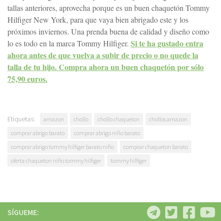
tallas anteriores, aprovecha porque es un buen chaquetón Tommy
Hilfiger New York, para que vaya bien abrigado este y los
próximos inviernos. Una prenda buena de calidad y diseño como
Si te ha gustado entra
lo es todo en la marca Tommy Hilfiger.
ahora antes de que vuelva a subir de precio o no quede la
talla de tu hijo. Compra ahora un buen chaquetón por sólo
75,90 euros.
Etiquetas:
amazon
chollo
chollo chaqueton
chollos amazon
comprar abrigo barato
comprar abrigo niño barato
comprar abrigo tommy hilfiger barato niño
comprar chaqueton barato
oferta chaqueton niño tommy hilfiger
tommy hilfiger
SÍGUEME: