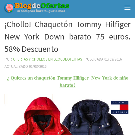
Debajo del contenido
¡Chollo! Chaquetón Tommy Hilfiger
New York Down barato 75 euros.
58% Descuento
POR
OFERTAS Y CHOLLOS EN BLOGDEOFERTAS
· PUBLICADA
01/03/2016
·
ACTUALIZADO
01/03/2016
¿ Quieres un chaquetón Tommy Hilfiger New York de niño
barato?