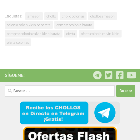
Etiquetas:
amazon
chollo
chollo colonias
chollos amazon
colonia calvin klein be barata
comprar colonia barata
comprar colonia calvin klein barata
oferta
oferta colonia calvin klein
oferta colonias
SÍGUEME:
Buscar: