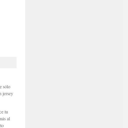
e sólo
n jersey
ce tu
más al
rto