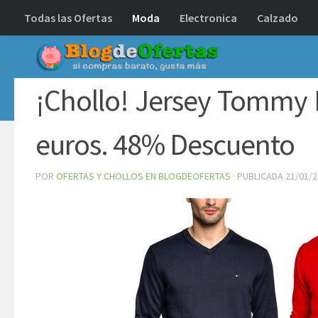
Todas las Ofertas
Moda
Electronica
Calzado
Debajo del contenido
¡Chollo! Jersey Tommy H
euros. 48% Descuento
POR
OFERTAS Y CHOLLOS EN BLOGDEOFERTAS
· PUBLICADA
21/01/