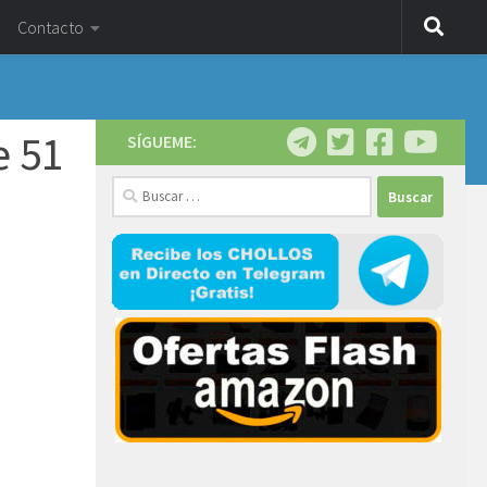
Contacto
e 51
SÍGUEME:
Buscar: