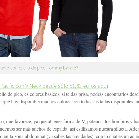
 punto con cuello de pico Tommy barato?
 Pacific con V Neck desde sólo 51,83 euros aquí
o de pico, es colores básicos, si te das prisa, podrás encontrarlos desd
que hay disponible muchos colores con todas sus tallas disponibles, u
co, que favorece, ya que al tener forma de V, potencia los hombros y ha
endemos ser más anchos de espalda, así estilizamos nuestra silueta. Ade
no en la zona abdominal (ya sabes las navidades), con lo cual es un acie