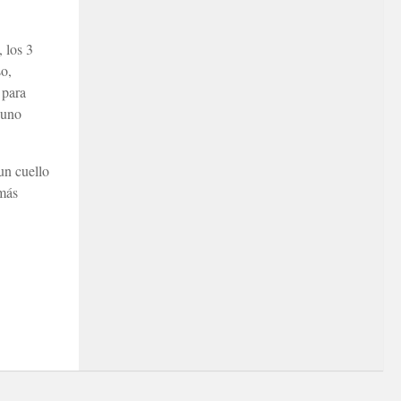
, los 3
so,
 para
 uno
un cuello
 más