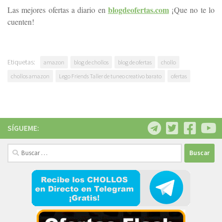
blogdeofertas.com
Las mejores ofertas a diario en
¡Que no te lo
cuenten!
Etiquetas:
amazon
blog de chollos
blog de ofertas
chollo
chollos amazon
Lego Friends Taller de tuneo creativo barato
ofertas
SÍGUEME:
Buscar: