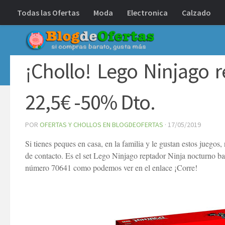
Todas las Ofertas
Moda
Electronica
Calzado
Debajo del contenido
¡Chollo! Lego Ninjago 
22,5€ -50% Dto.
POR
OFERTAS Y CHOLLOS EN BLOGDEOFERTAS
·
17/05/2019
Si tienes peques en casa, en la familia y le gustan estos juegos
de contacto. Es el set Lego Ninjago reptador Ninja nocturno bar
número 70641 como podemos ver en el enlace ¡Corre!