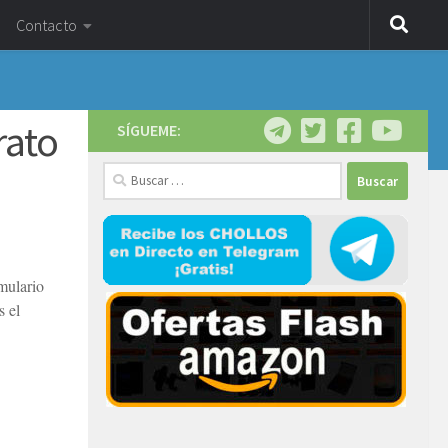
Contacto
rato
SÍGUEME:
Buscar:
rmulario
s el