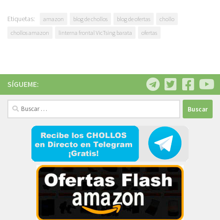
Etiquetas:
amazon
blog de chollos
blog de ofertas
chollo
chollos amazon
linterna frontal VicTsing barata
ofertas
SÍGUEME:
Buscar: