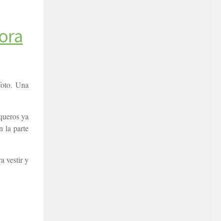
ora
foto. Una
queros ya
 la parte
 vestir y