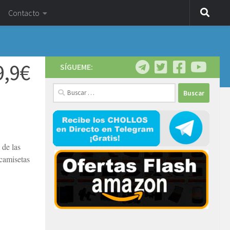
Contacto
9,9€
SÍGUEME:
Buscar:
 de las
 camisetas