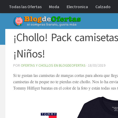
Todas las Ofertas
Moda
Electronica
Calzado
Debajo del contenido
¡Chollo! Pack camiseta
¡Niños!
POR
OFERTAS Y CHOLLOS EN BLOGDEOFERTAS
·
18/03/2019
Si te gustan las camisetas de mangas cortas para ahora que lleg
camisetas de tu peque no te pierdas este chollo. Nos lo ha envi
Tommy Hilfiger baratas en el color de la foto y están todas sus t